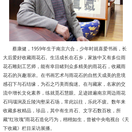
蔡康健，1959年生于南京六合，少年时就喜爱书画，长
大后爱好收藏雨花石。生活成长在石乡，家族中又有多位雨
花石雕刻工艺师，能有幸目睹到众多精美的雨花石，收藏雨
花石的兴趣渐浓。在书画艺术与雨花石的自然天成美的意境
感召下与石结缘，为石之巧美而痴迷。在与藏家，名家的交
流中增长文化素养，练就觅石慧眼。足迹踏遍南京周边雨花
石玛瑙涧及丘陵沟壑采石场，常此以往，乐此不疲。数年来
收藏多枚精品，珍品，其中有生肖石、文字石数百枚，所
藏“红玫瑰”雨花石造化巧为，栩栩如生，曾被中央电视台《天
下收藏》栏目采访展播。