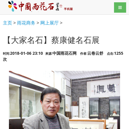
导航
主页
>
雨花商务
>
网上展厅
>
【大家名石】蔡康健名石展
2018-01-06 23:10
中国雨花石网
云卷云舒
1255
时间:
来源:
作者:
点击:
次