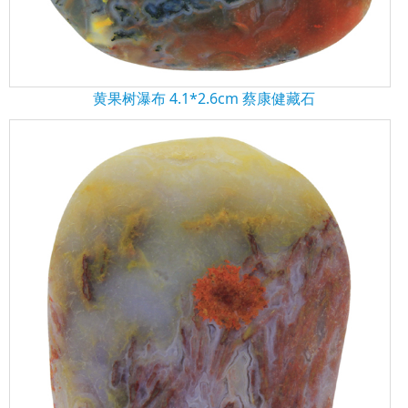
黄果树瀑布 4.1*2.6cm 蔡康健藏石